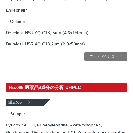
Enkephalin
・Column
Develosil HSR AQ C18, 5um (4.6x150mm)
Develosil HSR AQ C18,2um (2.0x50mm)
データダウンロード
No.099 医薬品9成分の分析-UHPLC
過去のデータ
・Sample
Pyridoxine HCl, l-Phenylephrine, Acetaminophen,
Guaifenesin, Diphenhydramine HCl, Ketoprofen, Flurbiprofen,