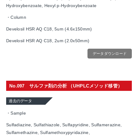
Hydroxybenzoate, Hexyl p-Hydroxybenzoate
・Column
Develosil HSR AQ C18, 5um (4.6x150mm)
Develosil HSR AQ C18, 2um (2.0x50mm)
データダウンロード
No.097 サルファ剤の分析 （UHPLCメソッド移管）
過去のデータ
・Sample
Sulfadiazine, Sulfathiazole, Sulfapyridine, Sulfamerazine,
Sulfamethazine, Sulfamethoxypyridazine,