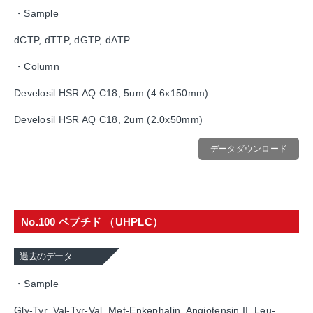
・Sample
dCTP, dTTP, dGTP, dATP
・Column
Develosil HSR AQ C18, 5um (4.6x150mm)
Develosil HSR AQ C18, 2um (2.0x50mm)
データダウンロード
No.100 ペプチド （UHPLC）
過去のデータ
・Sample
Gly-Tyr, Val-Tyr-Val, Met-Enkephalin, Angiotensin II, Leu-