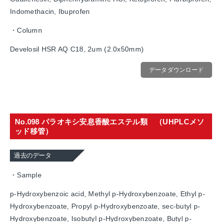
Indomethacin, Ibuprofen
・Column
Develosil HSR AQ C18, 2um (2.0x50mm)
データダウンロード
No.098 パラオキシ安息香酸エステル類 （UHPLCメソ
ッド移管）
過去のデータ
・Sample
p-Hydroxybenzoic acid, Methyl p-Hydroxybenzoate, Ethyl p-
Hydroxybenzoate, Propyl p-Hydroxybenzoate, sec-butyl p-
Hydroxybenzoate, Isobutyl p-Hydroxybenzoate, Butyl p-