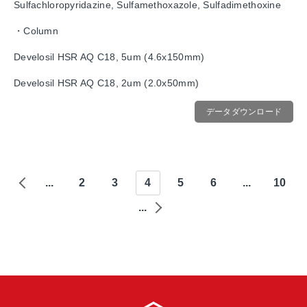
Sulfachloropyridazine, Sulfamethoxazole, Sulfadimethoxine
・Column
Develosil HSR AQ C18, 5um (4.6x150mm)
Develosil HSR AQ C18, 2um (2.0x50mm)
データダウンロード
...
2
3
4
5
6
...
10
...