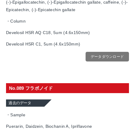
(-)-Epigallocatechin, (-)-Epigallocatechin gallate, caffeine, (-)-
Epicatechin, (-)-Epicatechin gallate
・Column
Develosil HSR AQ C18, 5um (4.6x150mm)
Develosil HSR C1, 5um (4.6x150mm)
データダウンロード
No.089 フラボノイド
過去のデータ
・Sample
Puerarin, Daidzein, Biochanin A, Ipriflavone