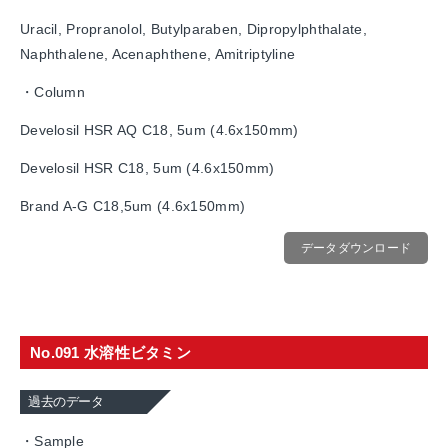
Uracil, Propranolol, Butylparaben, Dipropylphthalate,
Naphthalene, Acenaphthene, Amitriptyline
・Column
Develosil HSR AQ C18, 5um (4.6x150mm)
Develosil HSR C18, 5um (4.6x150mm)
Brand A-G C18,5um (4.6x150mm)
データダウンロード
No.091 水溶性ビタミン
過去のデータ
・Sample