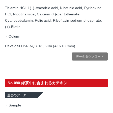
Thiamin HCl, L(+)-Ascorbic acid, Nicotinic acid, Pyridoxine
HCl, Nicotinamide, Calcium (+)-pantothenate,
Cyanocobalamin, Folic acid, Riboflavin sodium phosphate,
(+)-Biotin
・Column
Develosil HSR AQ C18, 5um (4.6x150mm)
データダウンロード
No.090 緑茶中に含まれるカテキン
過去のデータ
・Sample